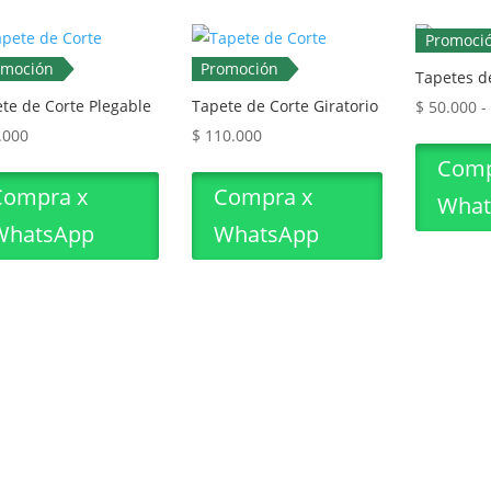
por
Promoci
los
últimos
omoción
Promoción
Tapetes d
te de Corte Plegable
Tapete de Corte Giratorio
$
50.000
-
.000
$
110.000
Comp
Compra x
Compra x
What
WhatsApp
WhatsApp