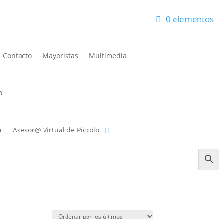
0 elementos
eos
Carrito
Finalizar compra
Mi cuenta
Contacto
Mayoristas
Multimedia
o
a
Asesor@ Virtual de Piccolo