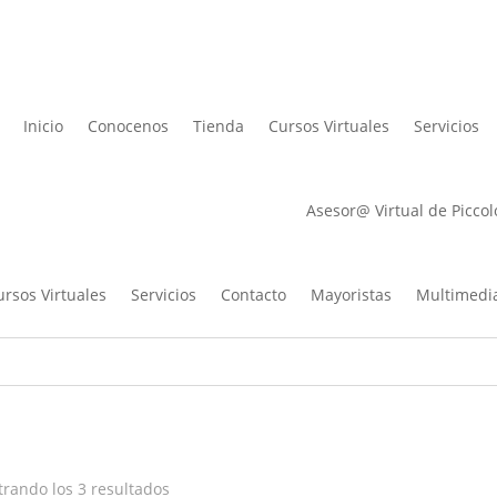
Lista de des
Inicio
Conocenos
Tienda
Cursos Virtuales
Servicios
Asesor@ Virtual de Piccol
ursos Virtuales
Servicios
Contacto
Mayoristas
Multimedi
Ordenado
rando los 3 resultados