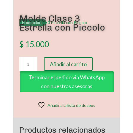
Molde Clase 3
Promoción
Estrella con Piccolo
$
15.000
Molde
Añadir al carrito
Clase
3
Terminar el pedido via WhatsApp
Estrella
con nuestras asesoras
con
Piccolo
cantidad
Añadir a la lista de deseos
Productos relacionados