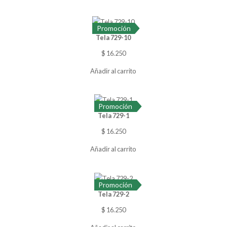
Promoción
Tela 729-10
$
16.250
Añadir al carrito
Promoción
Tela 729-1
$
16.250
Añadir al carrito
Promoción
Tela 729-2
$
16.250