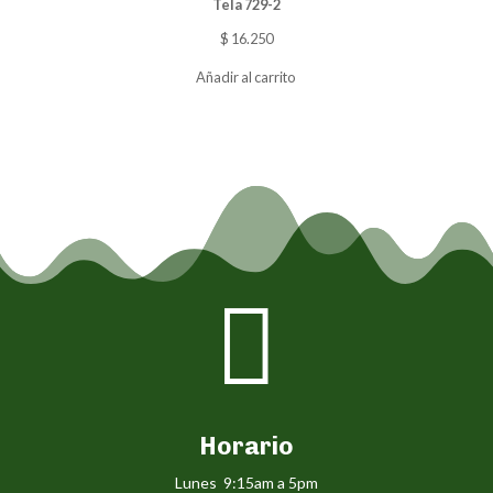
Tela 729-2
$
16.250
Añadir al carrito

Horario
Lunes 9:15am a 5pm