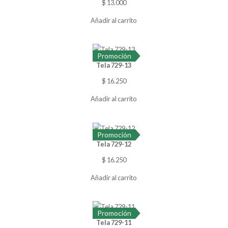
$
13.000
Añadir al carrito
Promoción
Tela 729-13
$
16.250
Añadir al carrito
Promoción
Tela 729-12
$
16.250
Añadir al carrito
Promoción
Tela 729-11