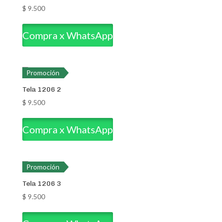
$
9.500
Compra x WhatsApp
Promoción
Tela 1206 2
$
9.500
Compra x WhatsApp
Promoción
Tela 1206 3
$
9.500