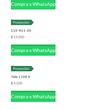
Compra x WhatsApp
Promoción
110-911-20
$
13.000
Compra x WhatsApp
Promoción
Tela 1108 9
$
9.500
Compra x WhatsApp