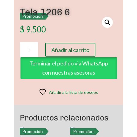
Tela 1206 6
Promoción
$
9.500
Tela
Añadir al carrito
1206
6
Terminar el pedido via WhatsApp
cantidad
con nuestras asesoras
Añadir a la lista de deseos
Productos relacionados
Promoción
Promoción