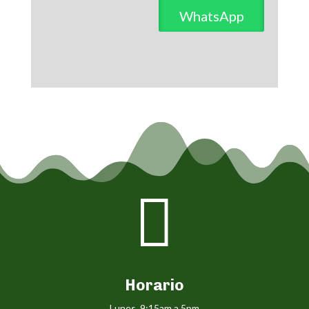
WhatsApp

Horario
Lunes 9:15am a 5pm