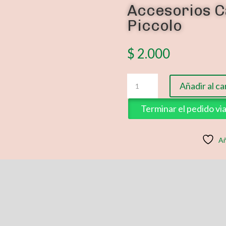
Accesorios C
Piccolo
$
2.000
Accesorios
Añadir al ca
Casa
1
Terminar el pedido v
Cenefa
Piccolo
cantidad
Añ