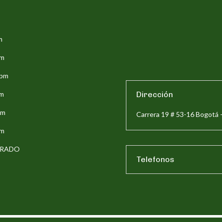
m
pm
5pm
pm
Dirección
pm
Carrera 19 # 53-16 Bogotá 
pm
ERRADO
Telefonos