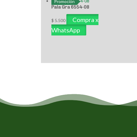
Promoción
Pala Gra 6554-08
Compra x
$
5.500
WhatsApp