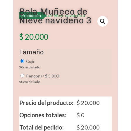
Bola Muñeco de
Promoción
Nieve navideño 3
$
20.000
Tamaño
Cojin
30cm de lado
Pendon
(
+
$
5.000
)
50cm de lado
Precio del producto:
$
20.000
Opciones totales:
$
0
Total del pedido:
$
20.000