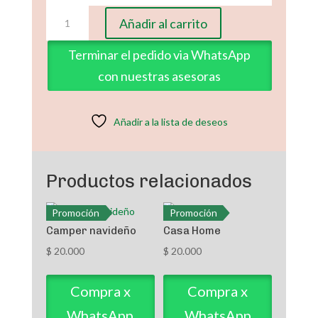
Bola
Añadir al carrito
Muñeco
de
Terminar el pedido via WhatsApp
Nieve
con nuestras asesoras
navideño
3
cantidad
Añadir a la lista de deseos
Productos relacionados
Promoción
Promoción
Camper navideño
Casa Home
$
20.000
$
20.000
Compra x
Compra x
WhatsApp
WhatsApp