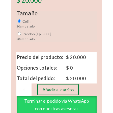
$
20.000
Tamaño
Cojin
30cm de lado
Pendon
(
+
$
5.000
)
50cm de lado
Precio del producto:
$
20.000
Opciones totales:
$
0
Total del pedido:
$
20.000
Bola
Añadir al carrito
Muñeco
de
Terminar el pedido via WhatsApp
Nieve
con nuestras asesoras
navideño