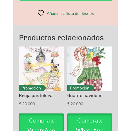
cantidad
Añadir a la lista de deseos
Productos relacionados
Promoción
Promoción
Bruja pastelera
Guante navideño
$
20.000
$
20.000
Compra x
Compra x
WhatsApp
WhatsApp