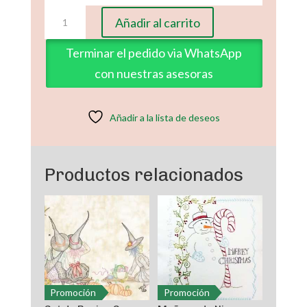
Bruja
Añadir al carrito
en
bicicleta
Terminar el pedido via WhatsApp
y
con nuestras asesoras
gato
cantidad
Añadir a la lista de deseos
Productos relacionados
Promoción
Promoción