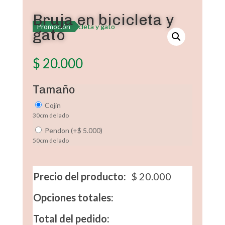
Bruja en bicicleta y
Promoción
gato
$
20.000
Tamaño
Cojin
30cm de lado
Pendon
(
+
$
5.000
)
50cm de lado
Precio del producto:
$
20.000
Opciones totales:
Total del pedido: