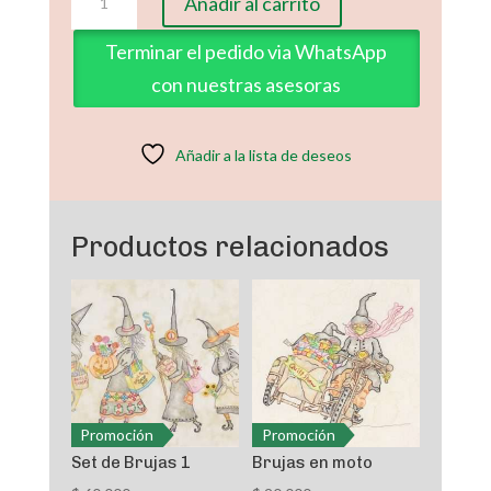
Añadir al carrito
de
calabaza
Terminar el pedido via WhatsApp
cantidad
con nuestras asesoras
Añadir a la lista de deseos
Productos relacionados
Promoción
Promoción
Set de Brujas 1
Brujas en moto