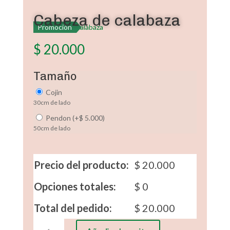
Cabeza de calabaza
Promoción
$
20.000
Tamaño
Cojin
30cm de lado
Pendon
(
+
$
5.000
)
50cm de lado
Precio del producto:
$
20.000
Opciones totales:
$
0
Total del pedido:
$
20.000
Cabeza