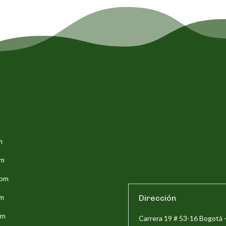
m
pm
5pm
pm
Dirección
pm
Carrera 19 # 53-16 Bogotá 