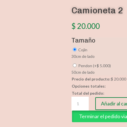
Camioneta 2
$
20.000
Tamaño
Cojin
30cm de lado
Pendon
(
+
$
5.000
)
50cm de lado
Precio del producto:
$
20.000
Opciones totales:
Total del pedido:
Camioneta
Añadir al ca
2
cantidad
Terminar el pedido v