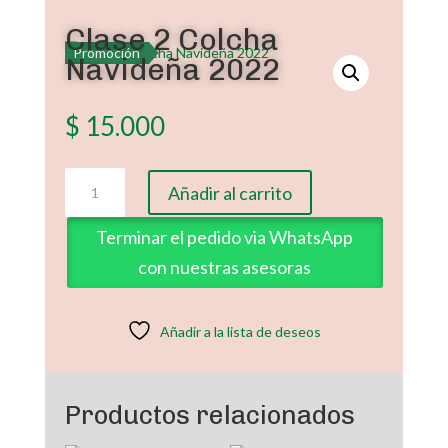
Clase 2 Colcha
Promoción
Navideña 2022
$
15.000
Clase
Añadir al carrito
2
Colcha
Terminar el pedido via WhatsApp
Navideña
con nuestras asesoras
2022
cantidad
Añadir a la lista de deseos
Productos relacionados