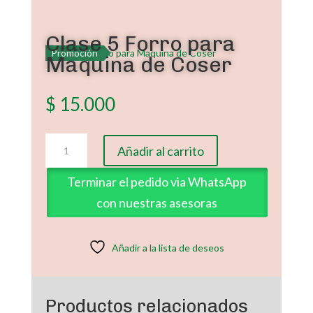
Clase 5 Forro para
Promoción
Maquina de Coser
$
15.000
Clase
Añadir al carrito
5
Forro
Terminar el pedido via WhatsApp
para
con nuestras asesoras
Maquina
de
Coser
Añadir a la lista de deseos
cantidad
Productos relacionados