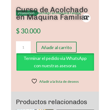
Curso de Acolchado
Promoción
en Maquina Familiar
$
30.000
Curso
Añadir al carrito
de
Acolchado
Terminar el pedido via WhatsApp
en
con nuestras asesoras
Maquina
Familiar
cantidad
Añadir a la lista de deseos
Productos relacionados