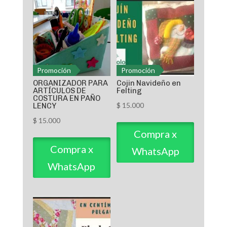
Promoción
Promoción
ORGANIZADOR PARA
Cojin Navideño en
ARTÍCULOS DE
Felting
COSTURA EN PAÑO
$
15.000
LENCY
$
15.000
Compra x
Compra x
WhatsApp
WhatsApp