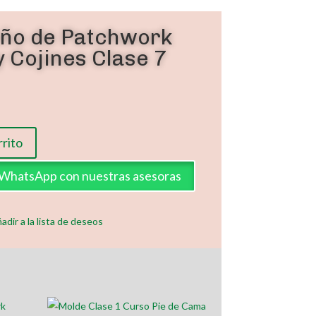
eño de Patchwork
 Cojines Clase 7
rrito
a WhatsApp con nuestras asesoras
adir a la lista de deseos