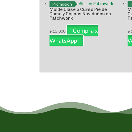
Promoción
Molde Clase 3 Curso Pie de
M
Cama y Cojines Navideños en
C
Patchwork
P
Compra x
$
15.000
$
WhatsApp
W