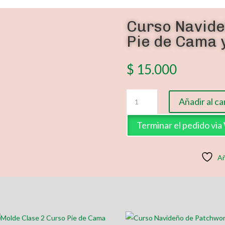
Curso Navid
Pie de Cama y
$
15.000
Curso
Añadir al ca
Navideño
de
Terminar el pedido vi
Patchwork
Pie
de
Añ
Cama
y
Cojines
Clase
7
cantidad