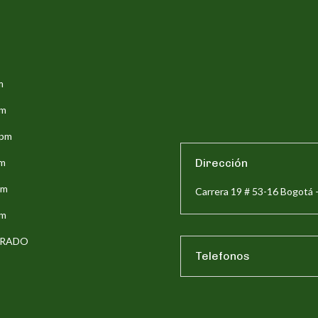
m
pm
5pm
pm
Dirección
pm
Carrera 19 # 53-16 Bogotá 
pm
ERRADO
Telefonos