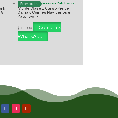
Promoción
ork
Molde Clase 1 Curso Pie de
 8
Cama y Cojines Navideños en
Patchwork
Compra x
$
15.000
WhatsApp