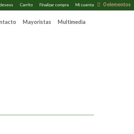
0 elementos
 deseos
Carrito
Finalizar compra
Mi cuenta
ntacto
Mayoristas
Multimedia