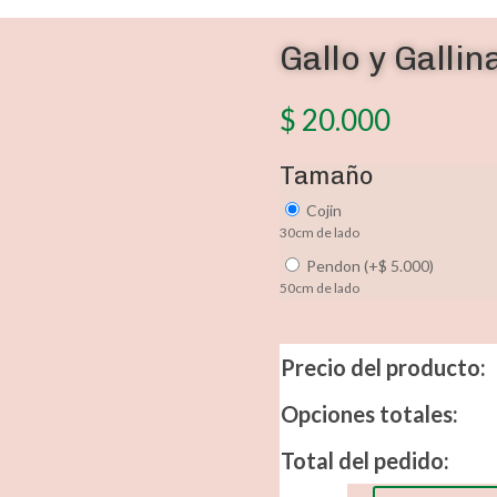
Gallo y Gallin
$
20.000
Tamaño
Cojin
30cm de lado
Pendon
(
+
$
5.000
)
50cm de lado
Precio del producto:
Opciones totales:
Total del pedido:
Gallo