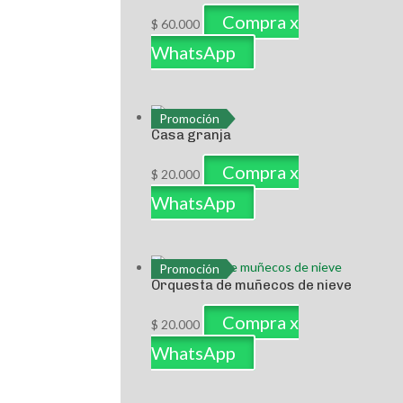
Compra x
$
60.000
WhatsApp
Promoción
Casa granja
Compra x
$
20.000
WhatsApp
Promoción
Orquesta de muñecos de nieve
Compra x
$
20.000
WhatsApp