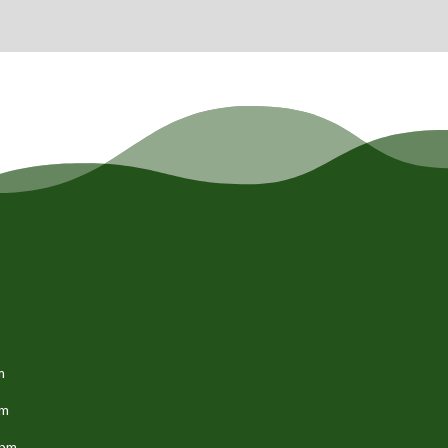
m
pm
5pm