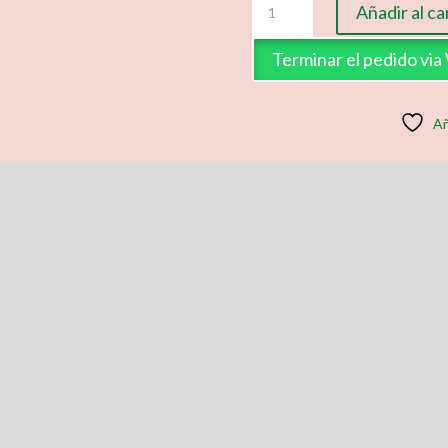
Añadir al ca
y
Gallina
Terminar el pedido vi
cantidad
Añ