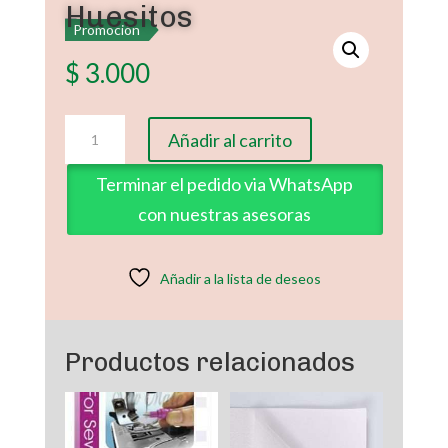
Huesitos
Promoción
$
3.000
Huesitos
Añadir al carrito
cantidad
Terminar el pedido via WhatsApp
con nuestras asesoras
Añadir a la lista de deseos
Productos relacionados