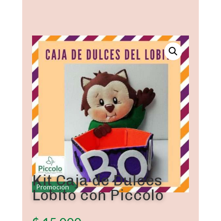
Kit Caja de Dulces
Promoción
Lobito con Piccolo