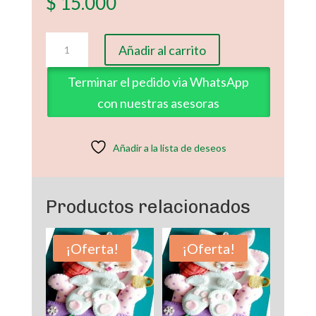
$
15.000
Kit
Añadir al carrito
Caja
de
Terminar el pedido via WhatsApp
Dulces
con nuestras asesoras
Lobito
con
Piccolo
Añadir a la lista de deseos
cantidad
Productos relacionados
¡Oferta!
¡Oferta!