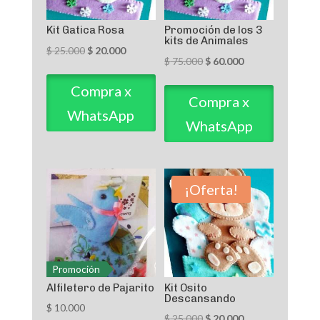
Kit Gatica Rosa
Promoción de los 3
kits de Animales
El
El
$
25.000
$
20.000
El
El
$
75.000
$
60.000
precio
precio
precio
precio
original
actual
Compra x
original
actual
Compra x
era:
es:
WhatsApp
era:
es:
WhatsApp
$ 25.000.
$ 20.000.
$ 75.000.
$ 60.000.
¡Oferta!
Promoción
Alfiletero de Pajarito
Kit Osito
Descansando
$
10.000
El
El
$
25.000
$
20.000