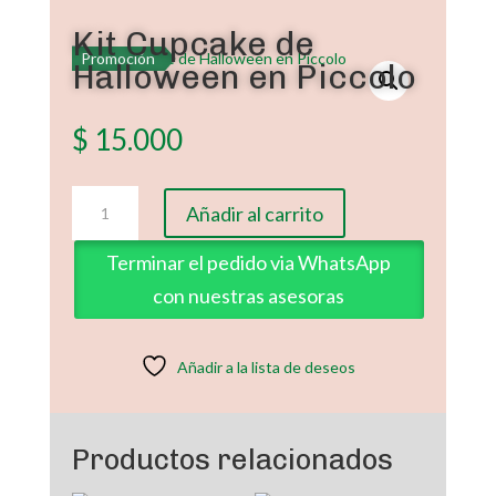
Kit Cupcake de
Promoción
Halloween en Piccolo
$
15.000
Kit
Añadir al carrito
Cupcake
de
Terminar el pedido via WhatsApp
Halloween
con nuestras asesoras
en
Piccolo
cantidad
Añadir a la lista de deseos
Productos relacionados