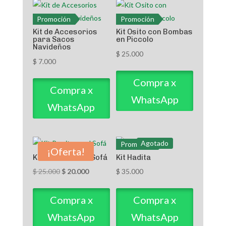
Promoción
Promoción
Kit de Accesorios
Kit Osito con Bombas
para Sacos
en Piccolo
Navideños
$
25.000
$
7.000
Compra x
Compra x
WhatsApp
WhatsApp
Agotado
Promoción
¡Oferta!
Kit Perrito en el Sofá
Kit Hadita
El
El
$
25.000
$
20.000
$
35.000
precio
precio
original
actual
Compra x
Compra x
era:
es:
WhatsApp
WhatsApp
$ 25.000.
$ 20.000.