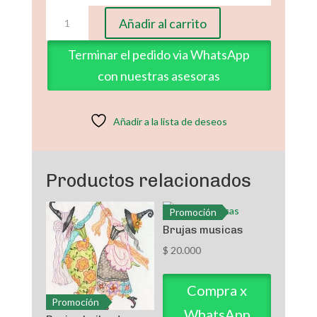
Locomotora
Añadir al carrito
con
Papa
Terminar el pedido via WhatsApp
Noel
con nuestras asesoras
cantidad
Añadir a la lista de deseos
Productos relacionados
Promoción
Brujas musicas
$
20.000
Compra x
Promoción
WhatsApp