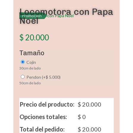
Locomotora con Papa
Promoción
Noel
$
20.000
Tamaño
Cojin
30cm de lado
Pendon
(
+
$
5.000
)
50cm de lado
Precio del producto:
$
20.000
Opciones totales:
$
0
Total del pedido:
$
20.000