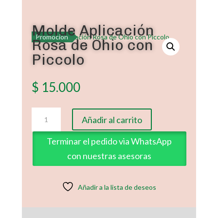
Molde Aplicación
Promoción
Rosa de Ohio con
Piccolo
$
15.000
Molde
Añadir al carrito
Aplicación
Rosa
Terminar el pedido via WhatsApp
de
con nuestras asesoras
Ohio
con
Piccolo
Añadir a la lista de deseos
cantidad