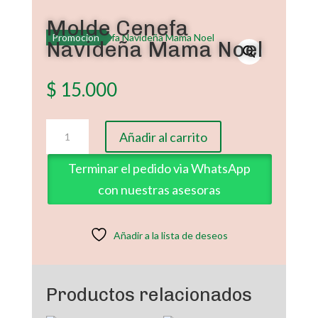
Molde Cenefa
Promoción
Navideña Mama Noel
$
15.000
Molde
Añadir al carrito
Cenefa
Navideña
Terminar el pedido via WhatsApp
Mama
con nuestras asesoras
Noel
cantidad
Añadir a la lista de deseos
Productos relacionados