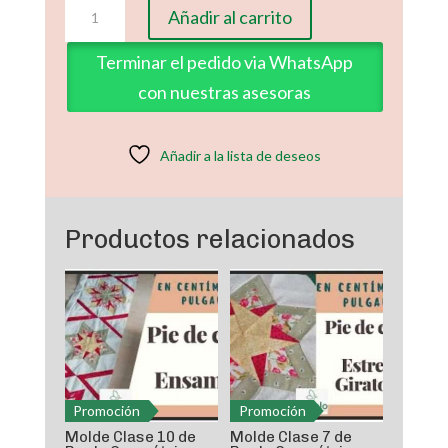
Molde
Añadir al carrito
Clase
1
Terminar el pedido via WhatsApp
de
con nuestras asesoras
Regla
Geométricas
de
Añadir a la lista de deseos
60º
para
Patchwork
Productos relacionados
(cm)
cantidad
Promoción
Promoción
Molde Clase 10 de
Molde Clase 7 de