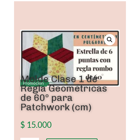
Molde Clase 1 de
Promoción
Regla Geométricas
de 60º para
Patchwork (cm)
$
15.000