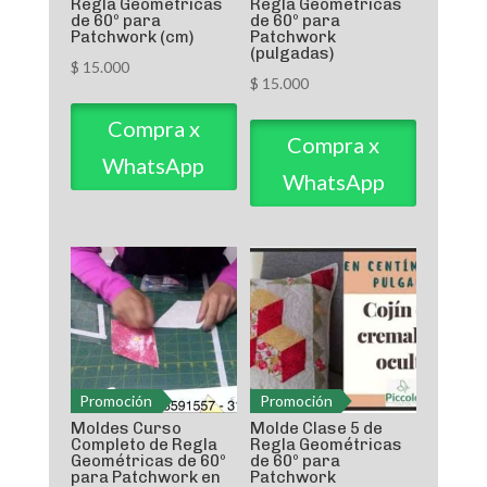
Regla Geométricas
Regla Geométricas
de 60º para
de 60º para
Patchwork (cm)
Patchwork
(pulgadas)
$
15.000
$
15.000
Compra x
Compra x
WhatsApp
WhatsApp
Promoción
Promoción
Moldes Curso
Molde Clase 5 de
Completo de Regla
Regla Geométricas
Geométricas de 60º
de 60º para
para Patchwork en
Patchwork