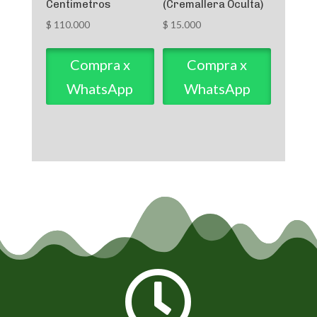
Centimetros
(Cremallera Oculta)
$
110.000
$
15.000
Compra x
Compra x
WhatsApp
WhatsApp
