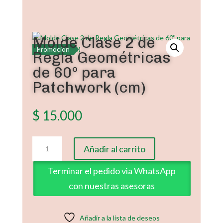
Molde Clase 2 de
Promoción
Regla Geométricas
de 60º para
Patchwork (cm)
$
15.000
Molde
Añadir al carrito
Clase
2
Terminar el pedido via WhatsApp
de
con nuestras asesoras
Regla
Geométricas
de
Añadir a la lista de deseos
60º