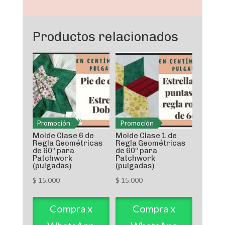
para
Patchwork
Productos relacionados
(cm)
cantidad
Promoción
Promoción
Molde Clase 6 de
Molde Clase 1 de
Regla Geométricas
Regla Geométricas
de 60º para
de 60º para
Patchwork
Patchwork
(pulgadas)
(pulgadas)
$
15.000
$
15.000
Compra x
Compra x