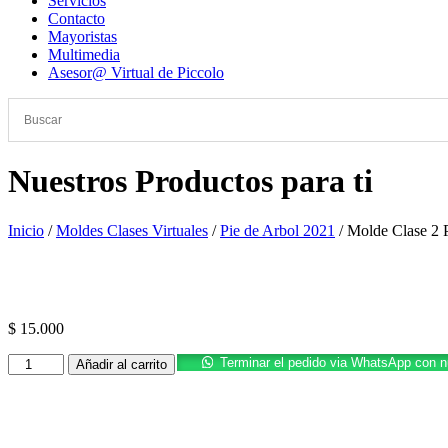
Servicios
Contacto
Mayoristas
Multimedia
Asesor@ Virtual de Piccolo
Nuestros Productos para ti
Inicio
/
Moldes Clases Virtuales
/
Pie de Arbol 2021
/ Molde Clase 2 P
Promoción
$
15.000
Molde
Terminar el pedido via WhatsApp con 
Añadir al carrito
Clase
2
Pie
de