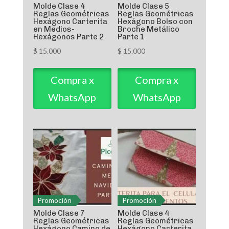
Molde Clase 4
Molde Clase 5
Reglas Geométricas
Reglas Geométricas
Hexágono Carterita
Hexágono Bolso con
en Medios-
Broche Metálico
Hexágonos Parte 2
Parte 1
$
15.000
$
15.000
Compra x
Compra x
WhatsApp
WhatsApp
Promoción
Promoción
Molde Clase 7
Molde Clase 4
Reglas Geométricas
Reglas Geométricas
Hexágono Camino de
Hexágono Carterita