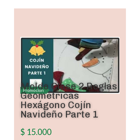
Molde Clase 2 Reglas
Promoción
Geométricas
Hexágono Cojín
Navideño Parte 1
$
15.000