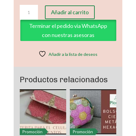
Molde
Añadir al carrito
Clase
2
Terminar el pedido via WhatsApp
Reglas
con nuestras asesoras
Geométricas
Hexágono
Cojín
Añadir a la lista de deseos
Navideño
Parte
1
Productos relacionados
cantidad
Promoción
Promoción