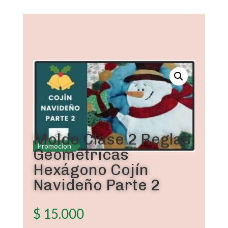
Molde Clase 2 Reglas
Promoción
Geométricas
Hexágono Cojín
Navideño Parte 2
$
15.000