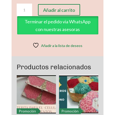
Molde
Añadir al carrito
Clase
2
Terminar el pedido via WhatsApp
Reglas
con nuestras asesoras
Geométricas
Hexágono
Cojín
Añadir a la lista de deseos
Navideño
Parte
2
Productos relacionados
cantidad
Promoción
Promoción