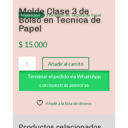
Molde Clase 3 de
Promoción
Bolso en Tecnica de
Papel
$
15.000
Molde
Añadir al carrito
Clase
3
Terminar el pedido via WhatsApp
de
con nuestras asesoras
Bolso
en
Tecnica
Añadir a la lista de deseos
de
Papel
cantidad
Productos relacionados