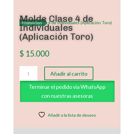
Molde Clase 4 de
Promoción
Individuales
(Aplicación Toro)
$
15.000
Molde
Añadir al carrito
Clase
4
Terminar el pedido via WhatsApp
de
con nuestras asesoras
Individuales
(Aplicación
Toro)
Añadir a la lista de deseos
cantidad