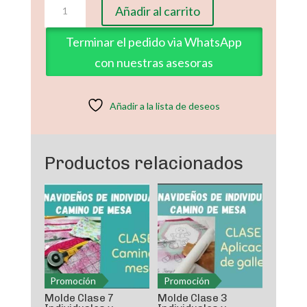
Molde
Añadir al carrito
Clase
4
Terminar el pedido via WhatsApp
Individuales
con nuestras asesoras
y
Camino
de
Añadir a la lista de deseos
Mesa
Navideño
cantidad
Productos relacionados
Promoción
Promoción
Molde Clase 7
Molde Clase 3