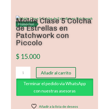
Molde Clase 5 Colcha
Promoción
de Estrellas en
Patchwork con
Piccolo
$
15.000
Molde
Añadir al carrito
Clase
5
Terminar el pedido via WhatsApp
Colcha
con nuestras asesoras
de
Estrellas
en
Añadir a la lista de deseos
Patchwork