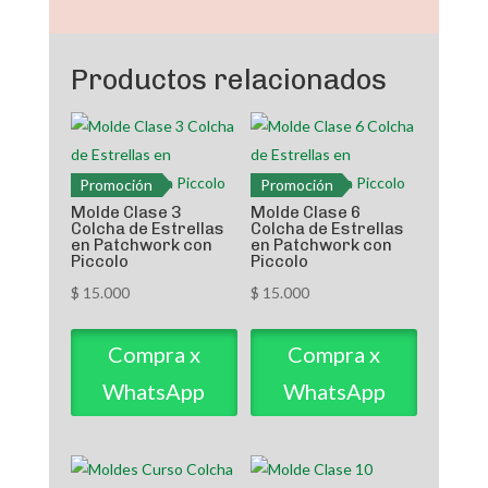
con
Piccolo
Productos relacionados
cantidad
Promoción
Promoción
Molde Clase 3
Molde Clase 6
Colcha de Estrellas
Colcha de Estrellas
en Patchwork con
en Patchwork con
Piccolo
Piccolo
$
15.000
$
15.000
Compra x
Compra x
WhatsApp
WhatsApp