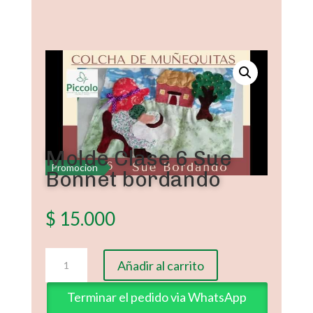
Molde Clase 6 Sue
Promoción
Bonnet bordando
$
15.000
Molde
Añadir al carrito
Clase
6
Terminar el pedido via WhatsApp
Sue