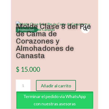
Molde Clase 8 del Pie
Promoción
de Cama de
Corazones y
Almohadones de
Canasta
$
15.000
Molde
Añadir al carrito
Clase
8
Terminar el pedido via WhatsApp
del
con nuestras asesoras
Pie