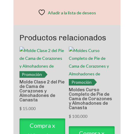
de
Cama
Añadir a la lista de deseos
de
Corazones
y
Productos relacionados
Almohadones
de
Canasta
cantidad
Promoción
Molde Clase 2 del Pie
Promoción
de Cama de
Moldes Curso
Corazones y
Completo de Pie de
Almohadones de
Cama de Corazones
Canasta
y Almohadones de
Canasta
$
15.000
$
100.000
Compra x
Compra x