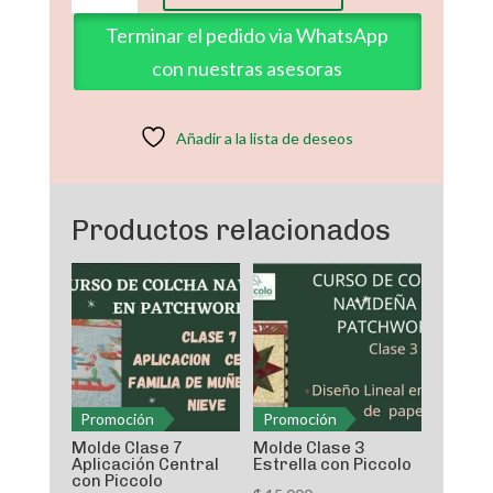
de
Terminar el pedido via WhatsApp
Ñapa
con nuestras asesoras
Cojín
de
Estrella
Añadir a la lista de deseos
con
Piccolo
cantidad
Productos relacionados
Promoción
Promoción
Molde Clase 7
Molde Clase 3
Aplicación Central
Estrella con Piccolo
con Piccolo