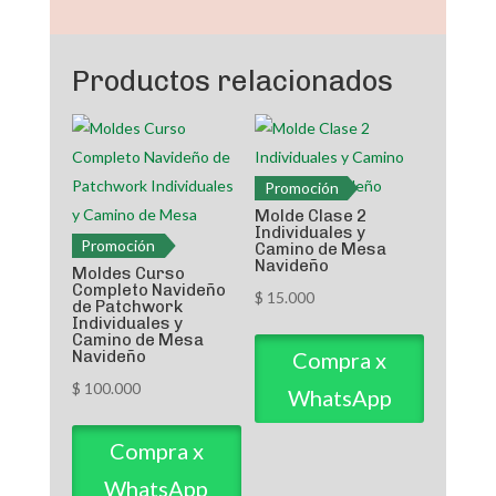
Mesa
Navideño
Productos relacionados
cantidad
Promoción
Molde Clase 2
Individuales y
Promoción
Camino de Mesa
Navideño
Moldes Curso
Completo Navideño
$
15.000
de Patchwork
Individuales y
Camino de Mesa
Compra x
Navideño
$
100.000
WhatsApp
Compra x
WhatsApp