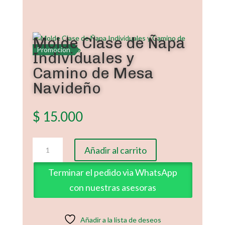
Molde Clase de Ñapa
Promoción
Individuales y
Camino de Mesa
Navideño
$
15.000
Molde
Añadir al carrito
Clase
de
Terminar el pedido via WhatsApp
Ñapa
con nuestras asesoras
Individuales
y
Camino
Añadir a la lista de deseos
de