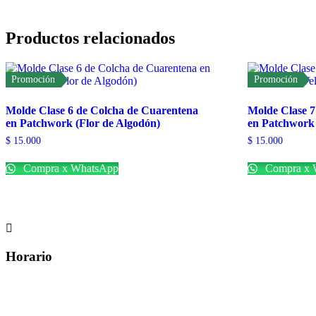
de
Colcha
de
Productos relacionados
Cuarentena
en
Patchwork
cantidad
Promoción
Promoción
Molde Clase 6 de Colcha de Cuarentena
Molde Clase 7
en Patchwork (Flor de Algodón)
en Patchwork 
$
15.000
$
15.000
Compra x WhatsApp
Compra x 

Horario