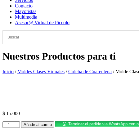
Servicios
Contacto
Mayoristas
Multimedia
Asesor@ Virtual de Piccolo
Nuestros Productos para ti
Inicio
/
Moldes Clases Virtuales
/
Colcha de Cuarentena
/ Molde Clas
Promoción
$
15.000
Molde
Terminar el pedido via WhatsApp con 
Añadir al carrito
Clase
Ensamble