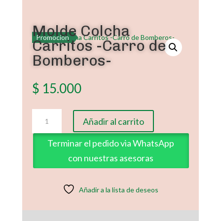
Molde Colcha
Promoción
Carritos -Carro de
Bomberos-
$
15.000
Molde
Añadir al carrito
Colcha
Carritos
Terminar el pedido via WhatsApp
-
con nuestras asesoras
Carro
de
Bomberos-
Añadir a la lista de deseos
cantidad