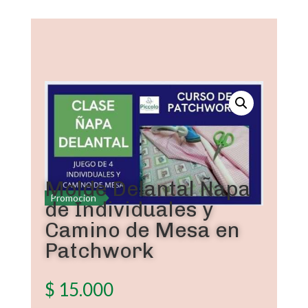
Molde Delantal Ñapa
Promoción
de Individuales y
Camino de Mesa en
Patchwork
$
15.000