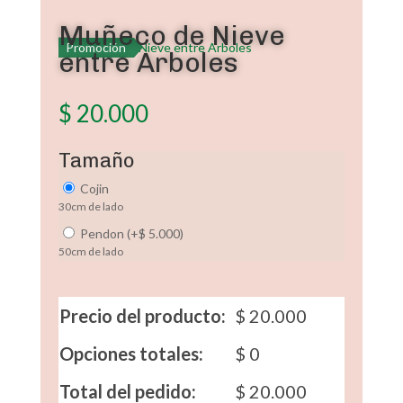
Muñeco de Nieve
Promoción
entre Arboles
$
20.000
Tamaño
Cojin
30cm de lado
Pendon
(
+
$
5.000
)
50cm de lado
Precio del producto:
$
20.000
Opciones totales:
$
0
Total del pedido:
$
20.000