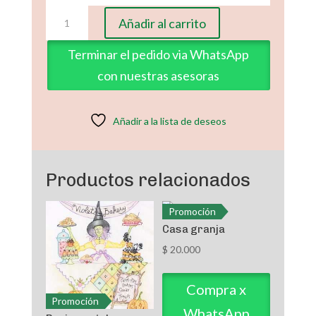
Muñeco
Añadir al carrito
de
Nieve
Terminar el pedido via WhatsApp
entre
con nuestras asesoras
Arboles
cantidad
Añadir a la lista de deseos
Productos relacionados
Promoción
Casa granja
$
20.000
Compra x
Promoción
WhatsApp