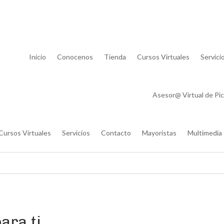
Lista de
Inicio
Conocenos
Tienda
Cursos Virtuales
Servici
Asesor@ Virtual de Pic
Cursos Virtuales
Servicios
Contacto
Mayoristas
Multimedia
ara ti