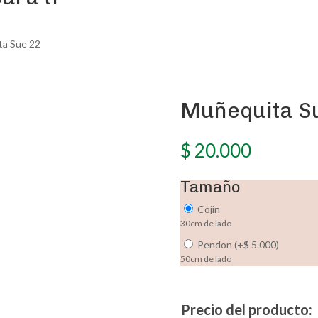
ta Sue 22
Muñequita S
$
20.000
Tamaño
Cojin
30cm de lado
Pendon
(
+
$
5.000
)
50cm de lado
Precio del producto: