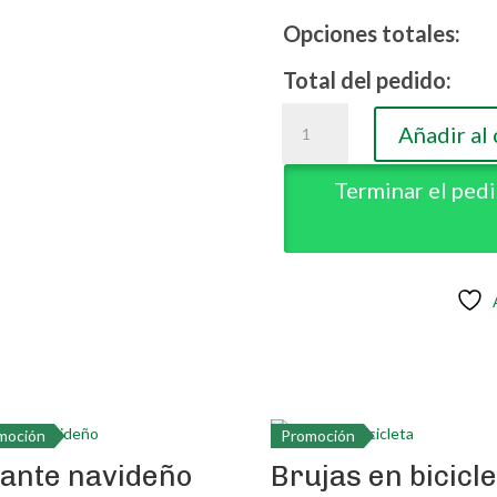
Opciones totales:
Total del pedido:
Muñequita
Añadir al 
Sue
22
Terminar el ped
cantidad
moción
Promoción
ante navideño
Brujas en bicicl