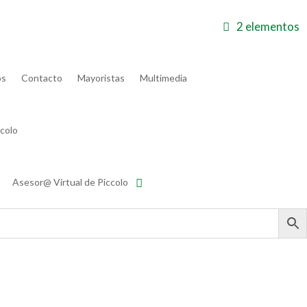
2 elementos
 deseos
Carrito
Finalizar compra
Mi cuenta
os
Contacto
Mayoristas
Multimedia
colo
Asesor@ Virtual de Piccolo