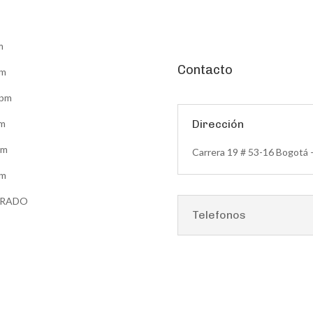
m
Contacto
pm
5pm
pm
Dirección
pm
Carrera 19 # 53-16 Bogotá 
pm
ERRADO
Telefonos