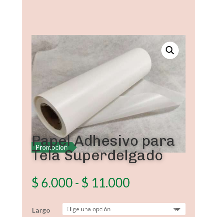
Papel Adhesivo para
Promoción
Tela Superdelgado
Rango
$
6.000
-
$
11.000
de
precios:
Largo
desde