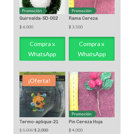
Promoción
Promoción
Guirnalda-SD-002
Rama Cereza
$
6.000
$
3.500
Compra x
Compra x
WhatsApp
WhatsApp
¡Oferta!
Promoción
Termo-aplique-21
Pin Cereza Hoja
El
El
$
5.000
$
2.000
$
4.000