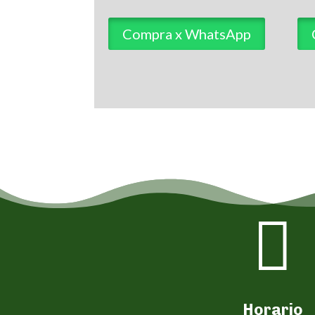
Compra x WhatsApp

Horario