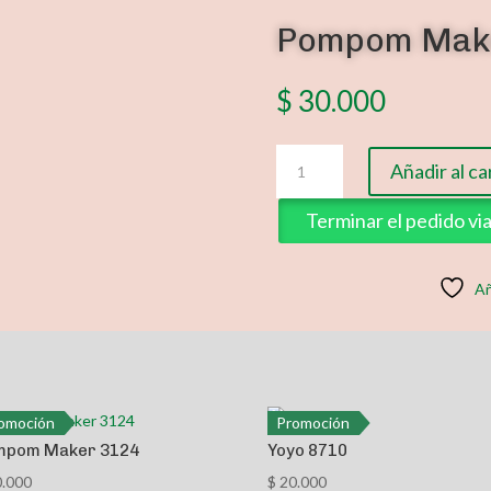
Pompom Mak
$
30.000
Pompom
Añadir al ca
Maker
3126
Terminar el pedido v
cantidad
Añ
omoción
Promoción
mpom Maker 3124
Yoyo 8710
.000
$
20.000