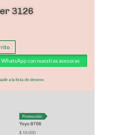
er 3126
rrito
ia WhatsApp con nuestras asesoras
adir a la lista de deseos
Promoción
Yoyo 8706
$
18.000