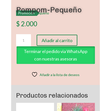
Pompom-Pequeño
Promoción
$
2.000
Pompom-
Añadir al carrito
Pequeño
cantidad
Terminar el pedido via WhatsApp
con nuestras asesoras
Añadir a la lista de deseos
Productos relacionados