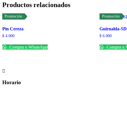
Productos relacionados
Promoción
Promoción
Pin Cereza
Guirnalda-SD
$
4.000
$
6.000
Compra x WhatsApp
Compra x 

Horario