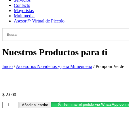
Servicios
Contacto
Mayoristas
Multimedia
Asesor@ Virtual de Piccolo
Nuestros Productos para ti
Inicio
/
Accesorios Navideños y para Muñequeria
/ Pompom-Verde
Promoción
$
2.000
Pompom-
Terminar el pedido via WhatsApp con 
Añadir al carrito
Verde
cantidad