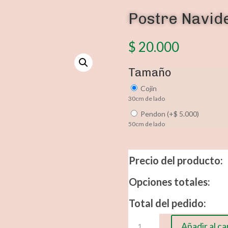
Postre Navid
$
20.000
Tamaño
Cojin
30cm de lado
Pendon
(
+
$
5.000
)
50cm de lado
Precio del producto:
Opciones totales:
Total del pedido:
Postre
Añadir al ca