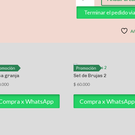
Navideño
3
Terminar el pedido v
cantidad
Añ
omoción
Promoción
a granja
Set de Brujas 2
.000
$
60.000
Compra x WhatsApp
Compra x WhatsApp