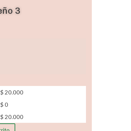
eño 3
$
20.000
$
0
$
20.000
rrito