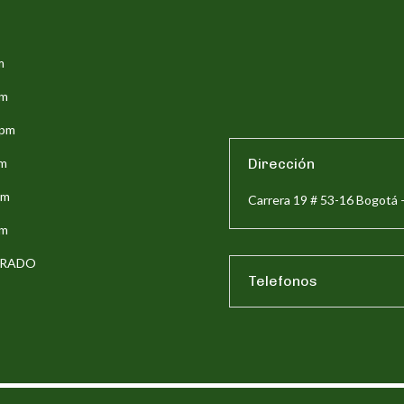
m
pm
5pm
pm
Dirección
pm
Carrera 19 # 53-16 Bogotá 
pm
ERRADO
Telefonos