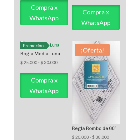
de
Compra x
precios:
Compra x
WhatsApp
desde
WhatsApp
$ 28.000
hasta
$ 45.000
Promoción
¡Oferta!
Regla Media Luna
Rango
$
25.000
-
$
30.000
de
precios:
Compra x
desde
WhatsApp
$ 25.000
hasta
$ 30.000
Regla Rombo de 60º
Rango
$
20.000
-
$
38.000