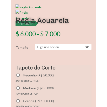
Regla Acuarela
Promoción
Rango
$
6.000
-
$
7.000
de
precios:
Tamaño
desde
$ 6.000
hasta
$ 7.000
Tapete de Corte
Pequeño
(
+
$
50.000
)
30x45cm (12"x18")
Mediano
(
+
$
80.000
)
45x60cm (18"x24")
Grande
(
+
$
130.000
)
60x90cm (24"x36")