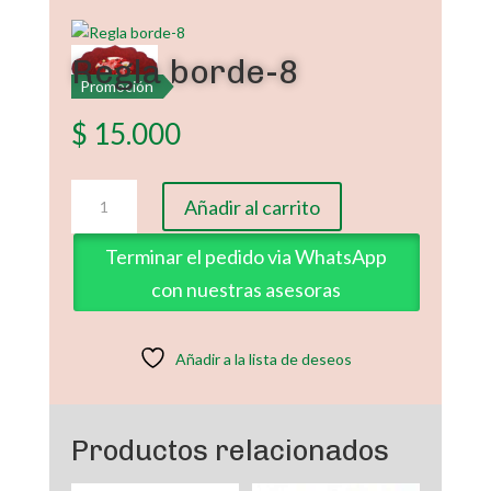
Regla borde-8
Promoción
$
15.000
Regla
Añadir al carrito
borde-
8
Terminar el pedido via WhatsApp
cantidad
con nuestras asesoras
Añadir a la lista de deseos
Productos relacionados