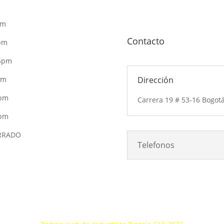
pm
Contacto
pm
 5pm
pm
Dirección
5pm
Carrera 19 # 53-16 Bogot
4pm
ERRADO
Telefonos