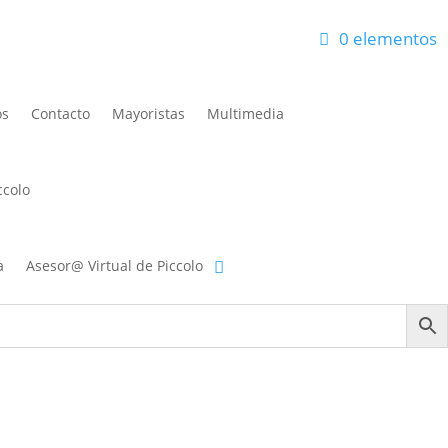
0 elementos
eos
Carrito
Finalizar compra
Mi cuenta
os
Contacto
Mayoristas
Multimedia
ccolo
a
Asesor@ Virtual de Piccolo