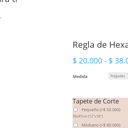
o
Regla de Hex
$
20.000
-
$
38.
Medida
Tapete de Corte
Pequeño
(
+
$
50.000
)
30x45cm (12"x18")
Mediano
(
+
$
80.000
)