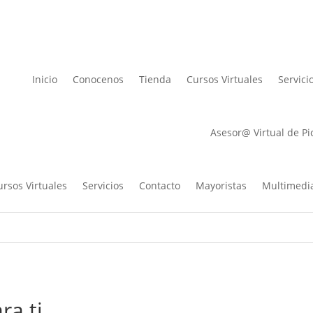
Lista de des
Inicio
Conocenos
Tienda
Cursos Virtuales
Servici
Asesor@ Virtual de Pi
ursos Virtuales
Servicios
Contacto
Mayoristas
Multimedi
ra ti