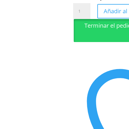
Regla
Añadir al 
de
Hexagono
Terminar el ped
cantidad