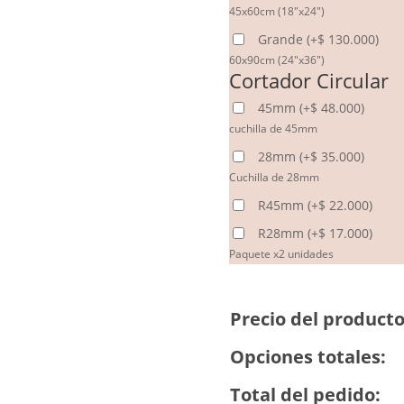
45x60cm (18"x24")
Grande
(
+
$
130.000
)
60x90cm (24"x36")
Cortador Circular
45mm
(
+
$
48.000
)
cuchilla de 45mm
28mm
(
+
$
35.000
)
Cuchilla de 28mm
R45mm
(
+
$
22.000
)
R28mm
(
+
$
17.000
)
Paquete x2 unidades
Precio del producto
Opciones totales:
Total del pedido: