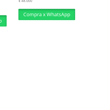
$
48.000
Compra x WhatsApp
p