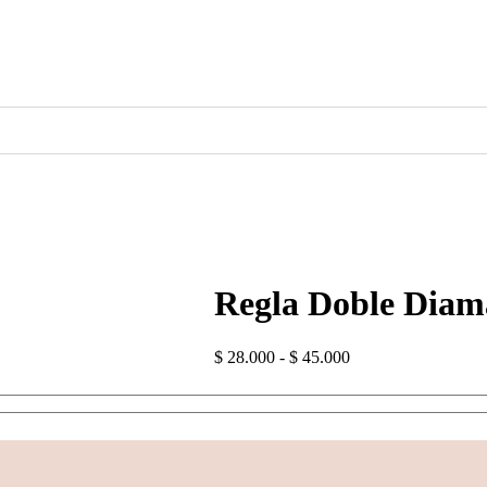
Regla Doble Diam
Rango
$
28.000
-
$
45.000
de
precios:
desde
$ 28.000
hasta
$ 45.000