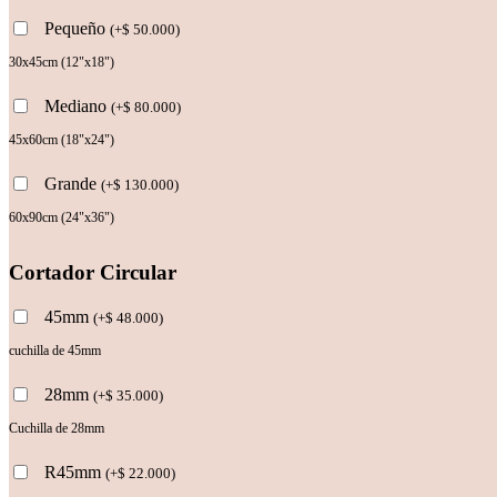
Pequeño
(
+
$
50.000
)
30x45cm (12"x18")
Mediano
(
+
$
80.000
)
45x60cm (18"x24")
Grande
(
+
$
130.000
)
60x90cm (24"x36")
Cortador Circular
45mm
(
+
$
48.000
)
cuchilla de 45mm
28mm
(
+
$
35.000
)
Cuchilla de 28mm
R45mm
(
+
$
22.000
)