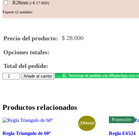
R28mm
(
+
$
17.000
)
Paquete x2 unidades
$
28.000
Precio del producto:
Opciones totales:
Total del pedido:
Regla
Terminar el pedido via WhatsApp con 
Añadir al carrito
Doble
Diamante
cantidad
Productos relacionados
Promoción
¡Oferta!
Regla Triangulo de 60º
Regla E6524