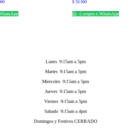
Rango
000
$
50.000
de
precios:
WhatsApp
Compra x WhatsApp
desde
$ 68.000
hasta
$ 75.000
Lunes 9:15am a 5pm
Martes 9:15am a 5pm
Miercoles 9:15am a 5pm
Jueves 9:15am a 5pm
Viernes 9:15am a 5pm
Sabado 9:15am a 4pm
Domingos y Festivos CERRADO