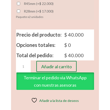
R45mm
(
+
$
22.000
)
R28mm
(
+
$
17.000
)
Paquete x2 unidades
Precio del producto:
$
40.000
Opciones totales:
$
0
Total del pedido:
$
40.000
Reglas
Añadir al carrito
Anillo
de
Terminar el pedido via WhatsApp
Bodas
con nuestras asesoras
cantidad
Añadir a la lista de deseos