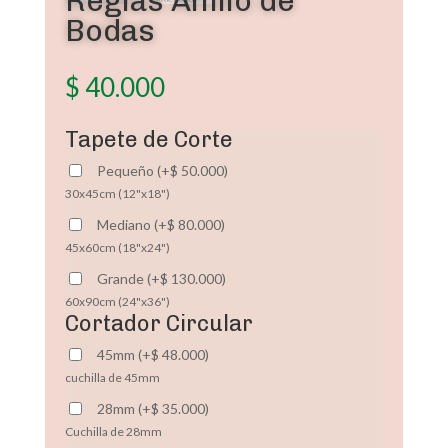
Reglas Anillo de
Bodas
$
40.000
Tapete de Corte
Pequeño
(
+
$
50.000
)
30x45cm (12"x18")
Mediano
(
+
$
80.000
)
45x60cm (18"x24")
Grande
(
+
$
130.000
)
60x90cm (24"x36")
Cortador Circular
45mm
(
+
$
48.000
)
cuchilla de 45mm
28mm
(
+
$
35.000
)
Cuchilla de 28mm