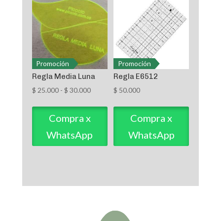
Promoción
Promoción
Regla Media Luna
Regla E6512
Rango
$
25.000
-
$
30.000
$
50.000
de
precios:
Compra x
Compra x
desde
WhatsApp
WhatsApp
$ 25.000
hasta
$ 30.000